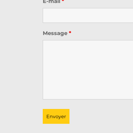
E-mail
*
Message
*